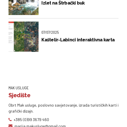
Izlet na Štrbački buk
07/07/2025
Kaštelir-Labinci interaktivna karta
MAK USLUGE
Sjedište
Obrt Mak usluge, poslovno savjetovanje, izrada turističkih karti i
grafički dizajn.
+385 (0)99 3679 460
marija.makusluge@gmail.com