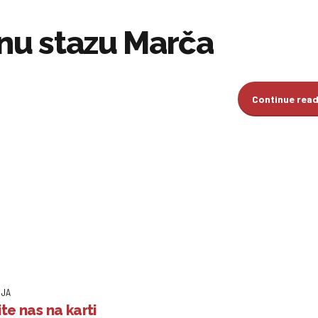
čnu stazu Marča
Continue rea
IJA
te nas na karti