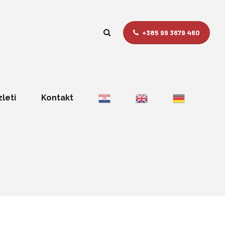
+385 99 3679 460
zleti
Kontakt