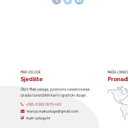
MAK USLUGE
NAŠA LOKAC
Sjedište
Pronađi
Obrt Mak usluge, poslovno savjetovanje,
izrada turističkih karti i grafički dizajn.
+385 (0)99 3679 460
marija.makusluge@gmail.com
mak-usluge.hr