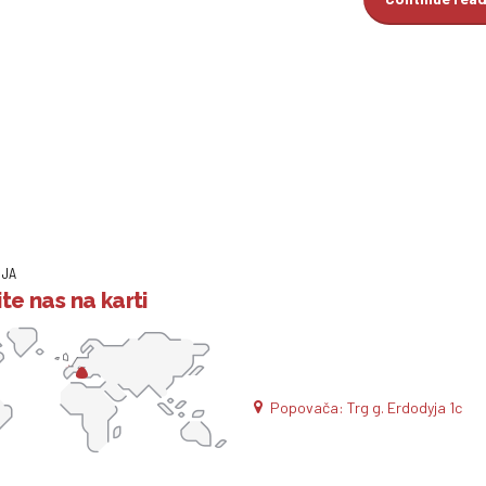
IJA
te nas na karti
Popovača: Trg g. Erdodyja 1c