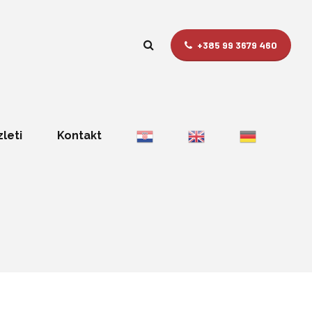
+385 99 3679 460
zleti
Kontakt