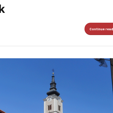
k
Continue rea