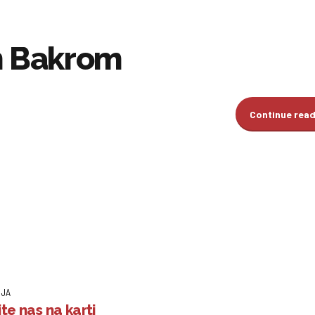
m Bakrom
Continue rea
IJA
te nas na karti