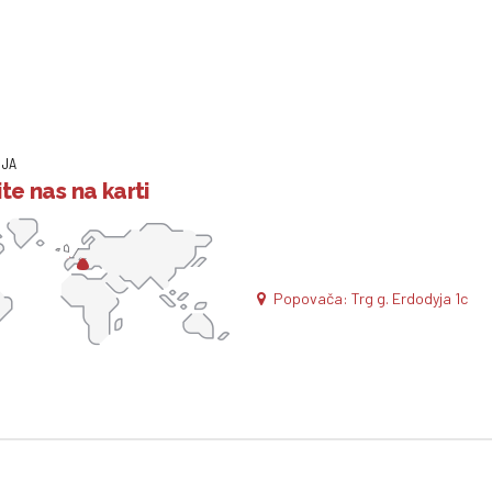
IJA
te nas na karti
Popovača: Trg g. Erdodyja 1c