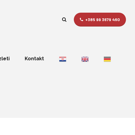
+385 99 3679 460
zleti
Kontakt