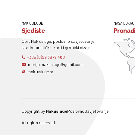
MAK USLUGE
NAŠA LOKAC
Sjedište
Pronađi
Obrt Mak usluge, poslovno savjetovanje,
izrada turističkih karti i grafički dizajn.
+385 (0)99 3679 460
marija.makusluge@gmail.com
mak-usluge.hr
Copyright by
Makusluge
PoslovnoSavjetovanje.
All rights reserved.