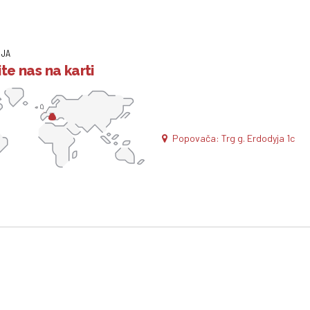
IJA
te nas na karti
Popovača: Trg g. Erdodyja 1c