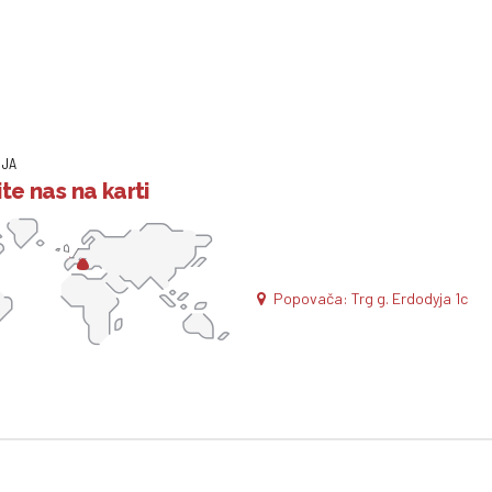
IJA
te nas na karti
Popovača: Trg g. Erdodyja 1c