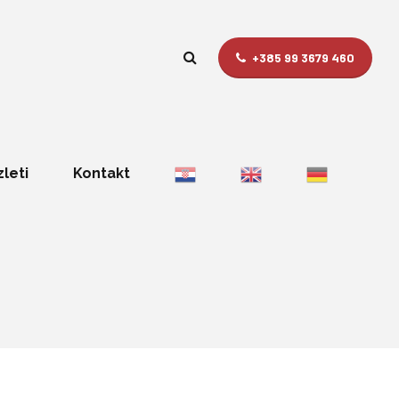
+385 99 3679 460
zleti
Kontakt