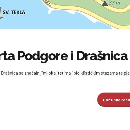
rta Podgore i Drašnica
 Drašnica sa značajnijim lokalitetima i biciklističkim stazama te p
Continue rea