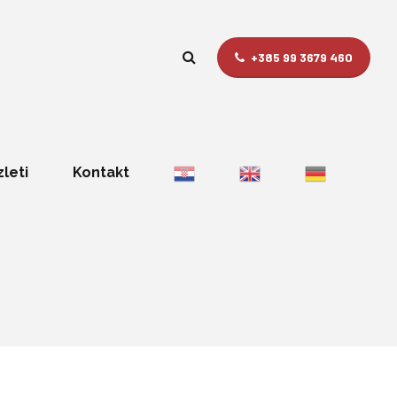
+385 99 3679 460
zleti
Kontakt