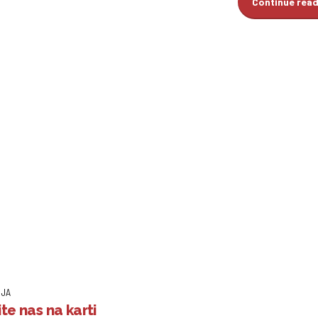
Continue rea
IJA
te nas na karti