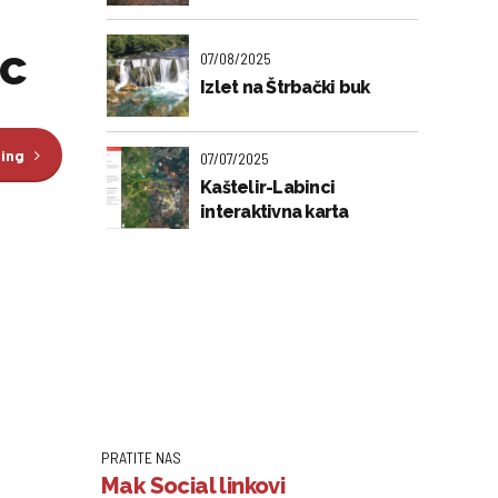
ac
07/08/2025
Izlet na Štrbački buk
ding
07/07/2025
Kaštelir-Labinci
interaktivna karta
PRATITE NAS
Mak Social linkovi