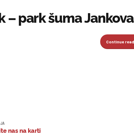
uk – park šuma Jankov
Continue rea
IJA
te nas na karti