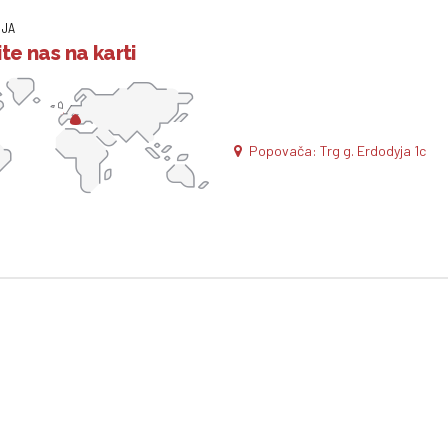
IJA
te nas na karti
Popovača: Trg g. Erdodyja 1c