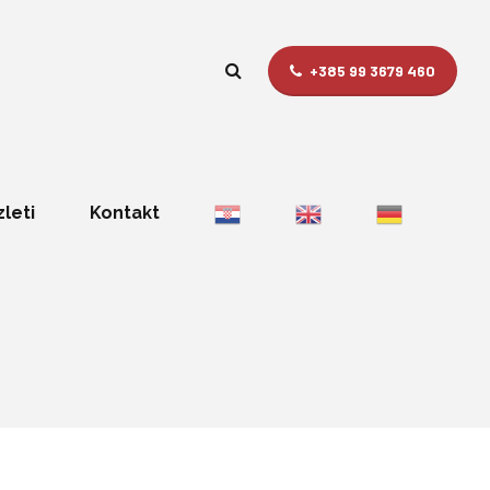
+385 99 3679 460
zleti
Kontakt