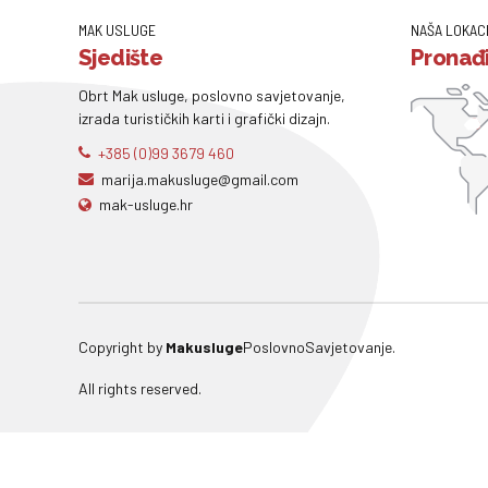
MAK USLUGE
NAŠA LOKAC
Sjedište
Pronađi
Obrt Mak usluge, poslovno savjetovanje,
izrada turističkih karti i grafički dizajn.
+385 (0)99 3679 460
marija.makusluge@gmail.com
mak-usluge.hr
Copyright by
Makusluge
PoslovnoSavjetovanje.
All rights reserved.