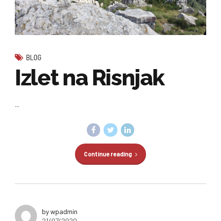
BLOG
Izlet na Risnjak
...
Continue reading
by wpadmin
21/07/2020