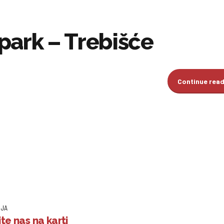
i park – Trebišće
Continue rea
IJA
te nas na karti