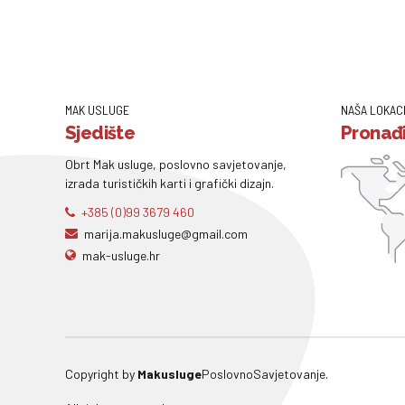
MAK USLUGE
NAŠA LOKAC
Sjedište
Pronađi
Obrt Mak usluge, poslovno savjetovanje,
izrada turističkih karti i grafički dizajn.
+385 (0)99 3679 460
marija.makusluge@gmail.com
mak-usluge.hr
Copyright by
Makusluge
PoslovnoSavjetovanje.