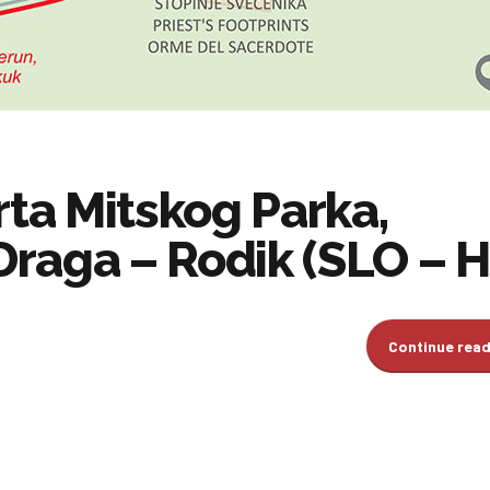
rta Mitskog Parka,
raga – Rodik (SLO – H
Continue rea