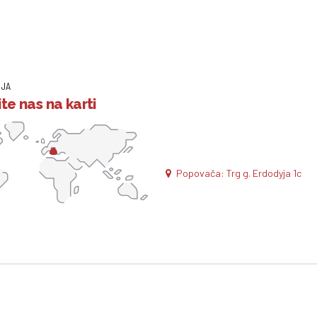
IJA
te nas na karti
Popovača: Trg g. Erdodyja 1c