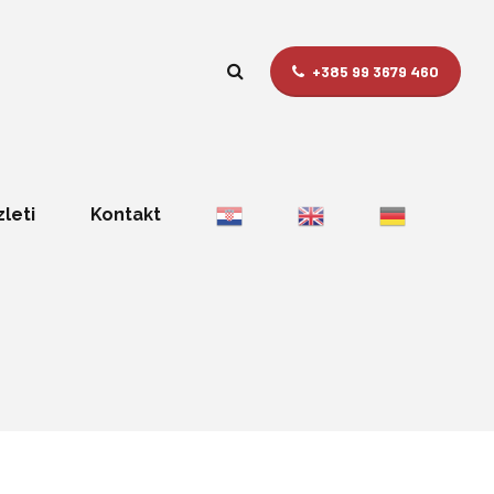
+385 99 3679 460
zleti
Kontakt