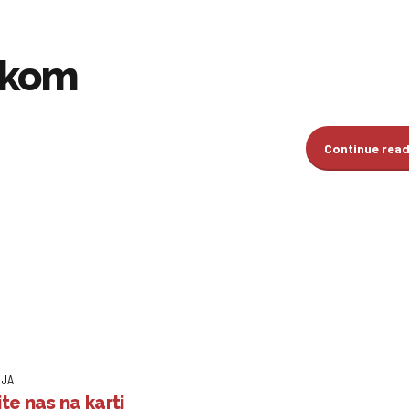
skom
Continue rea
IJA
te nas na karti