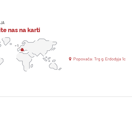
IJA
te nas na karti
Popovača: Trg g. Erdodyja 1c