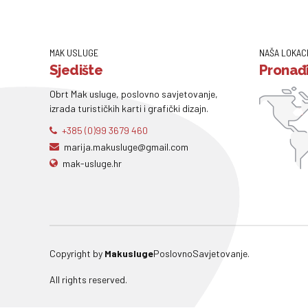
MAK USLUGE
NAŠA LOKAC
Sjedište
Pronađi
Obrt Mak usluge, poslovno savjetovanje,
izrada turističkih karti i grafički dizajn.
+385 (0)99 3679 460
marija.makusluge@gmail.com
mak-usluge.hr
Copyright by
Makusluge
PoslovnoSavjetovanje.
All rights reserved.