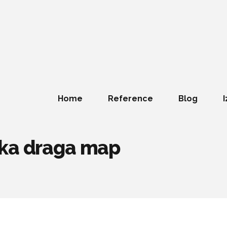
Home
Reference
Blog
I
čka draga map