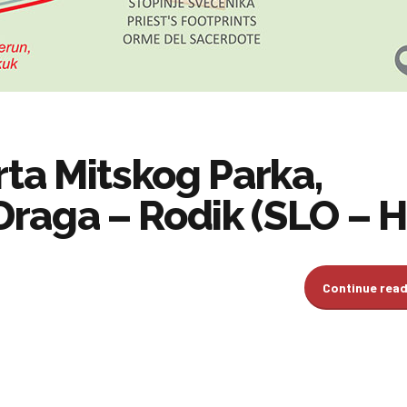
rta Mitskog Parka,
raga – Rodik (SLO – H
Continue rea