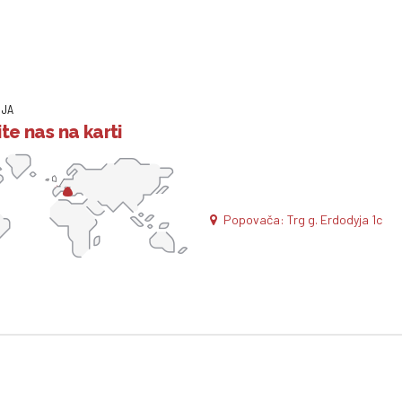
IJA
te nas na karti
Popovača: Trg g. Erdodyja 1c