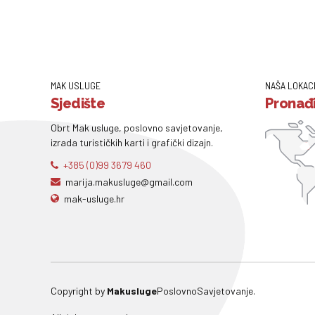
MAK USLUGE
NAŠA LOKAC
Sjedište
Pronađi
Obrt Mak usluge, poslovno savjetovanje,
izrada turističkih karti i grafički dizajn.
+385 (0)99 3679 460
marija.makusluge@gmail.com
mak-usluge.hr
Copyright by
Makusluge
PoslovnoSavjetovanje.