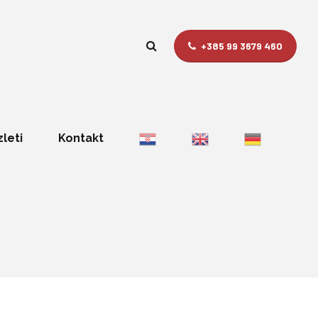
+385 99 3679 460
zleti
Kontakt