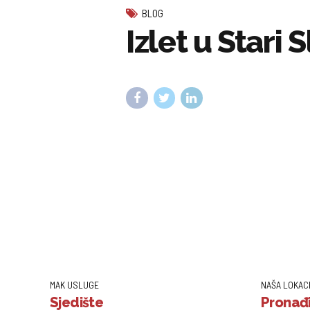
BLOG
Izlet u Stari S
MAK USLUGE
NAŠA LOKAC
Sjedište
Pronađi