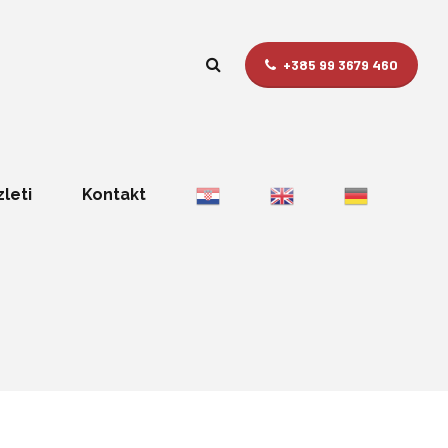
+385 99 3679 460
zleti
Kontakt