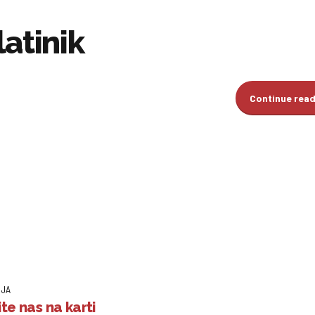
latinik
Continue rea
IJA
te nas na karti