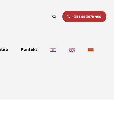
+385 99 3679 460
zleti
Kontakt