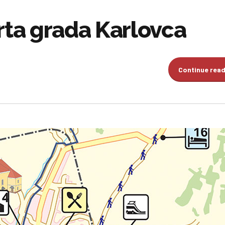
arta grada Karlovca
Continue rea