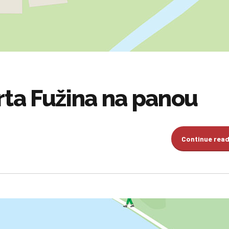
rta Fužina na panou
Continue rea