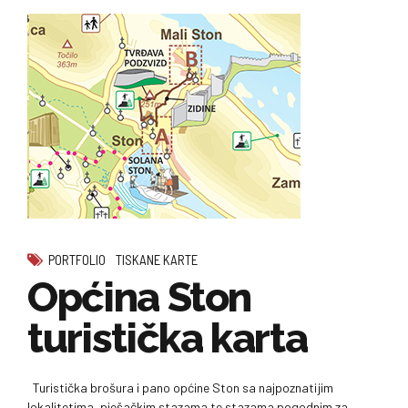
PORTFOLIO
TISKANE KARTE
Općina Ston
turistička karta
Turistička brošura i pano općine Ston sa najpoznatijim
lokalitetima, pješačkim stazama te stazama pogodnim za