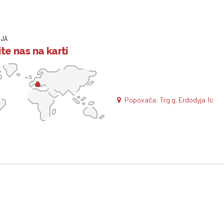
IJA
te nas na karti
Popovača: Trg g. Erdodyja 1c