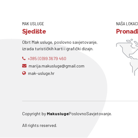
MAK USLUGE
NAŠA LOKAC
Sjedište
Pronađi
Obrt Mak usluge, poslovno savjetovanje,
izrada turističkih karti i grafički dizajn.
+385 (0)99 3679 460
marija.makusluge@gmail.com
mak-usluge.hr
Copyright by
Makusluge
PoslovnoSavjetovanje.
All rights reserved.