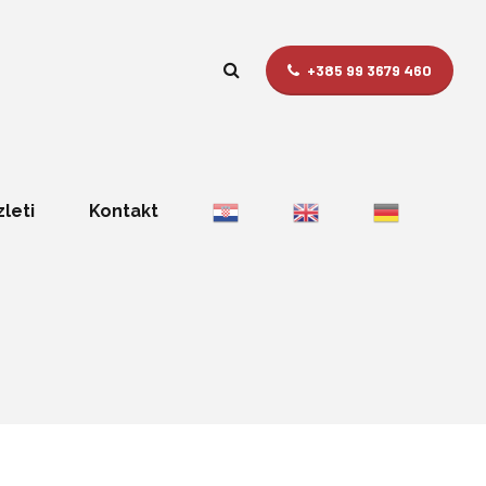
+385 99 3679 460
zleti
Kontakt