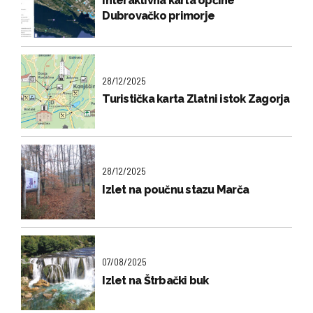
Interaktivna karta općine
Dubrovačko primorje
28/12/2025
Turistička karta Zlatni istok Zagorja
28/12/2025
Izlet na poučnu stazu Marča
07/08/2025
Izlet na Štrbački buk