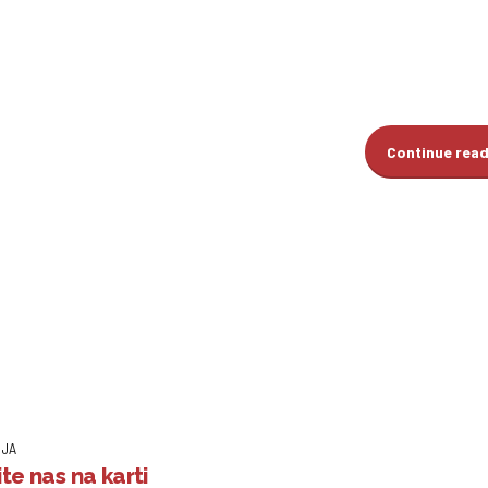
Continue rea
IJA
te nas na karti