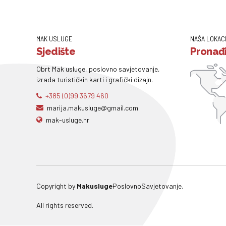
MAK USLUGE
NAŠA LOKAC
Sjedište
Pronađi
Obrt Mak usluge, poslovno savjetovanje,
izrada turističkih karti i grafički dizajn.
+385 (0)99 3679 460
marija.makusluge@gmail.com
mak-usluge.hr
Copyright by
Makusluge
PoslovnoSavjetovanje.
All rights reserved.