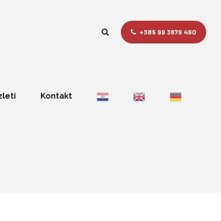
+385 99 3679 460
zleti
Kontakt