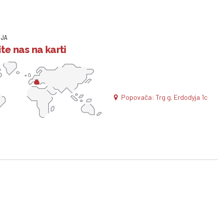
IJA
te nas na karti
Popovača: Trg g. Erdodyja 1c