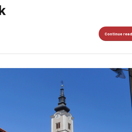
k
Continue rea