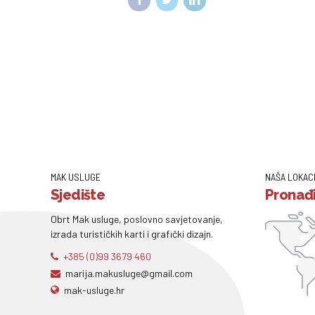
MAK USLUGE
NAŠA LOKAC
Sjedište
Pronađi
Obrt Mak usluge, poslovno savjetovanje,
izrada turističkih karti i grafički dizajn.
+385 (0)99 3679 460
marija.makusluge@gmail.com
mak-usluge.hr