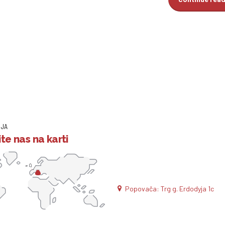
IJA
te nas na karti
Popovača: Trg g. Erdodyja 1c