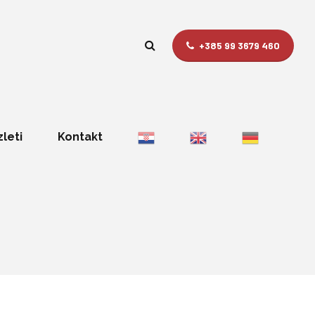
+385 99 3679 460
zleti
Kontakt