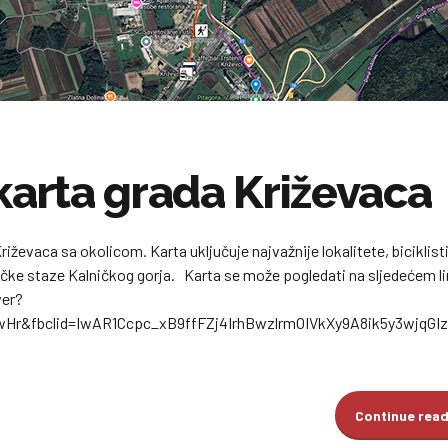
 karta grada Križevaca
iževaca sa okolicom. Karta uključuje najvažnije lokalitete, biciklisti
tičke staze Kalničkog gorja. Karta se može pogledati na sljedećem l
er?
wHr&fbclid=IwAR1Ccpc_xB9ffFZj4IrhBwzlrmOIVkXy9A8ik5y3wjqG
Continue rea