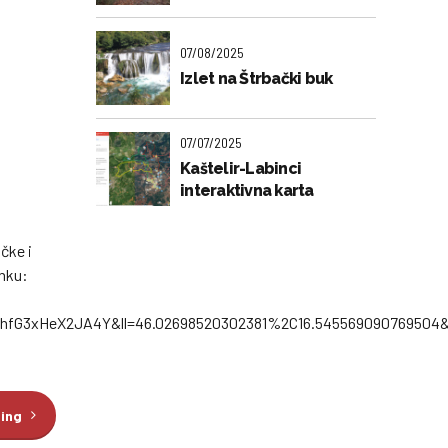
07/08/2025
Izlet na Štrbački buk
07/07/2025
Kaštelir-Labinci
interaktivna karta
čke i
inku:
IzhfG3xHeX2JA4Y&ll=46.02698520302381%2C16.545569090769504&
ding