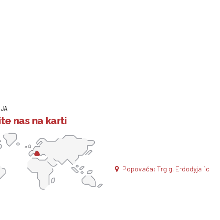
IJA
te nas na karti
Popovača: Trg g. Erdodyja 1c