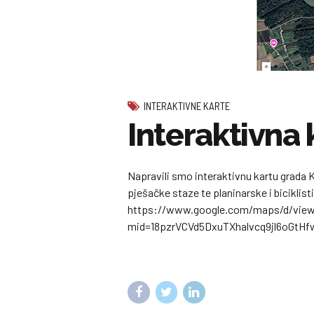
INTERAKTIVNE KARTE
Interaktivna
Napravili smo interaktivnu kartu grada Kr
pješačke staze te planinarske i biciklis
https://www.google.com/maps/d/view
mid=18pzrVCVd5DxuTXhalvcq9jl6oGtHf