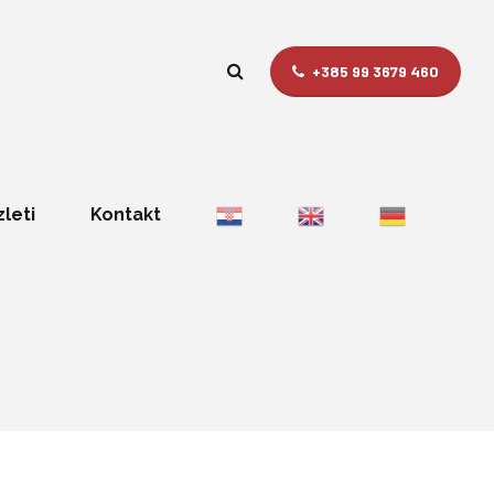
+385 99 3679 460
zleti
Kontakt