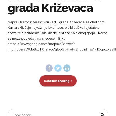
grada Križevaca
Napravili smo interaktivnu kartu grada Križevaca sa okolicom.
Karta uključuje najvažnije lokalitete, biciklističke i pješačke
staze te planinarske i biciklističke staze Kalničkog gorja. Karta
se može pogledati na sljedećem linku:
https://www.google.com/maps/d/viewer?
mid=18pzrVCVd5DxuTXhalvcq9jl6oGtHfwHr&fbclid=IwAR1Ccpc_xB9
Continue reading