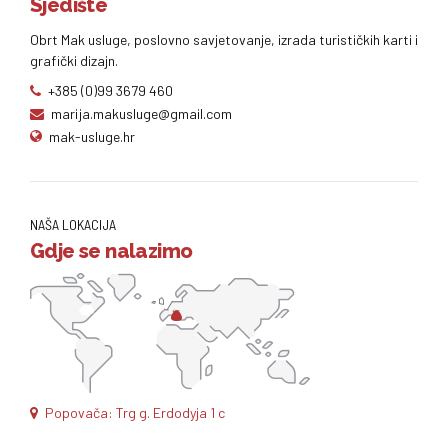
Sjedište
Obrt Mak usluge, poslovno savjetovanje, izrada turističkih karti i
grafički dizajn.
+385 (0)99 3679 460
marija.makusluge@gmail.com
mak-usluge.hr
NAŠA LOKACIJA
Gdje se nalazimo
Popovača: Trg g. Erdodyja 1 c