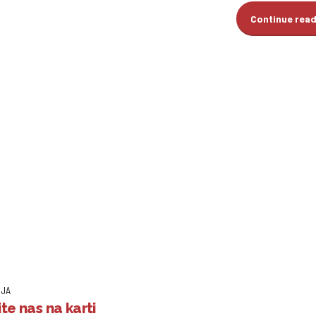
Continue rea
IJA
te nas na karti