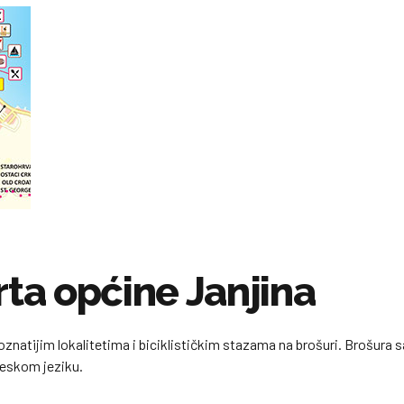
rta općine Janjina
znatijim lokalitetima i biciklističkim stazama na brošuri. Brošura s
gleskom jeziku.