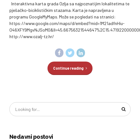
Interaktivna karta grada Ozlja sa najpoznatijim lokalitetima te
pješačko-biciklističkim stazama. Karta je napravljena u
programu GoogleMyMaps. Može se pogledati na stranici:
https://www.google.com/maps/d/embed?mid=1M21adfnHiu-
O46XFY9MgvNJSoM0&ll=45.66756321544647%2C15.471922000000
http://www.ozalj-tz.hr/
Continue reading
Nedavni postovi