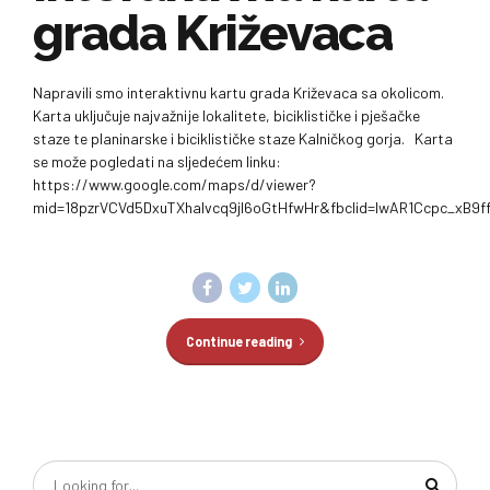
grada Križevaca
Napravili smo interaktivnu kartu grada Križevaca sa okolicom.
Karta uključuje najvažnije lokalitete, biciklističke i pješačke
staze te planinarske i biciklističke staze Kalničkog gorja. Karta
se može pogledati na sljedećem linku:
https://www.google.com/maps/d/viewer?
mid=18pzrVCVd5DxuTXhalvcq9jl6oGtHfwHr&fbclid=IwAR1Ccpc_xB9
Continue reading