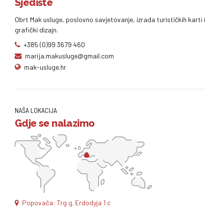
Sjedište
Obrt Mak usluge, poslovno savjetovanje, izrada turističkih karti i
grafički dizajn.
+385 (0)99 3679 460
marija.makusluge@gmail.com
mak-usluge.hr
NAŠA LOKACIJA
Gdje se nalazimo
Popovača: Trg g. Erdodyja 1 c