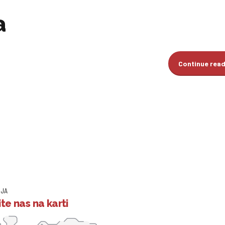
a
Continue rea
IJA
te nas na karti