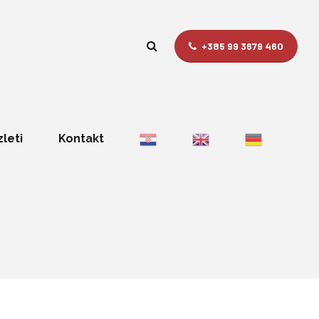
+385 99 3679 460
zleti
Kontakt