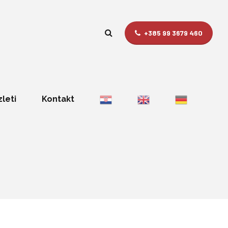
+385 99 3679 460
zleti
Kontakt