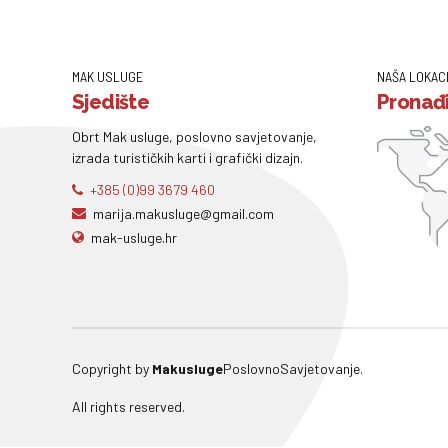
MAK USLUGE
NAŠA LOKAC
Sjedište
Pronađi
Obrt Mak usluge, poslovno savjetovanje,
izrada turističkih karti i grafički dizajn.
+385 (0)99 3679 460
marija.makusluge@gmail.com
mak-usluge.hr
Copyright by
Makusluge
PoslovnoSavjetovanje.
All rights reserved.