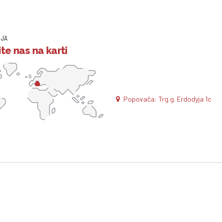
IJA
te nas na karti
Popovača: Trg g. Erdodyja 1c