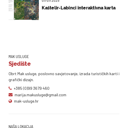
07/07/2025
Kaštelir-Labinci interaktivna karta
MAK USLUGE
Sjedište
Obrt Mak usluge, poslovno savjetovanje, izrada turističkih karti i
grafički dizajn.
+385 (0)99 3679 460
marija.makusluge@gmail.com
mak-usluge.hr
NAŠA LOKACIJA