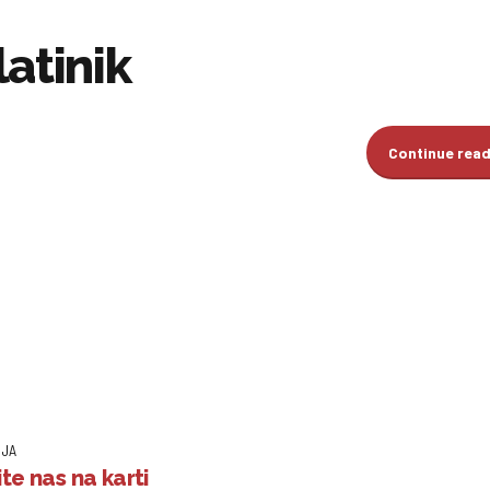
latinik
Continue rea
IJA
te nas na karti