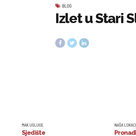
BLOG
Izlet u Stari S
MAK USLUGE
NAŠA LOKAC
Sjedište
Pronađi