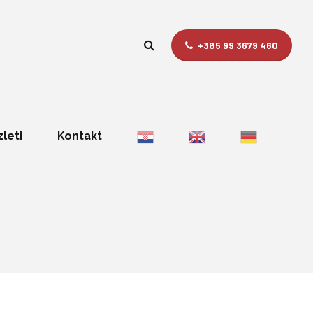
+385 99 3679 460
zleti
Kontakt