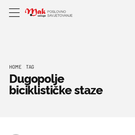
HOME
TAG
Dugopolje
biciklističke staze