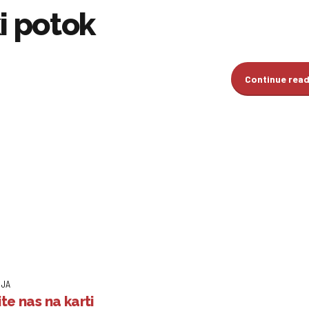
i potok
Continue rea
IJA
te nas na karti