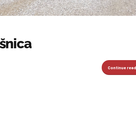
šnica
Continue rea