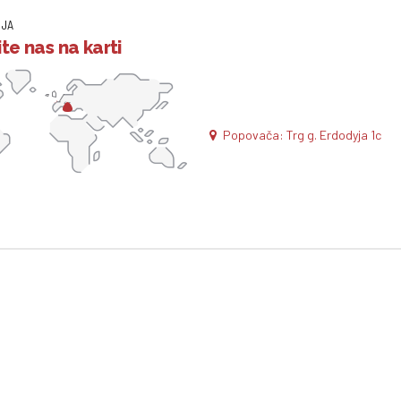
IJA
te nas na karti
Popovača: Trg g. Erdodyja 1c