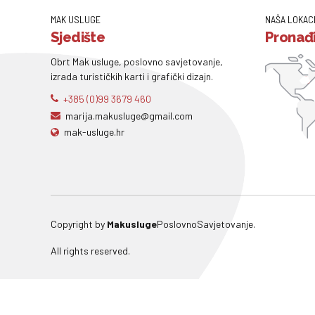
MAK USLUGE
NAŠA LOKAC
Sjedište
Pronađi
Obrt Mak usluge, poslovno savjetovanje,
izrada turističkih karti i grafički dizajn.
+385 (0)99 3679 460
marija.makusluge@gmail.com
mak-usluge.hr
Copyright by
Makusluge
PoslovnoSavjetovanje.
All rights reserved.