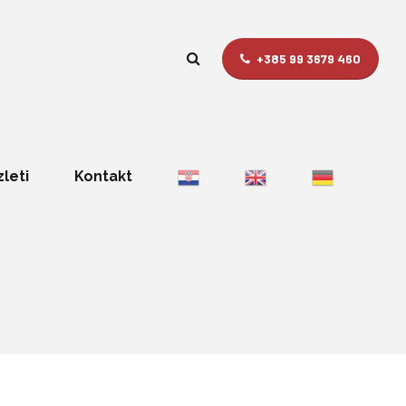
+385 99 3679 460
zleti
Kontakt