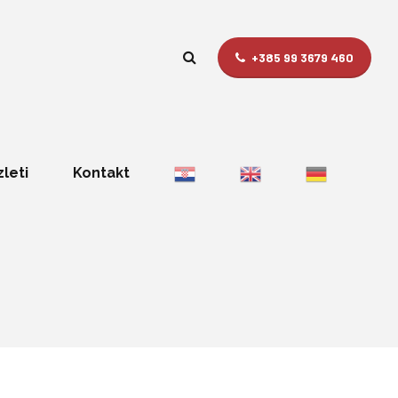
+385 99 3679 460
zleti
Kontakt