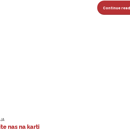
Continue rea
IJA
te nas na karti