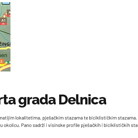
rta grada Delnica
natijim lokalitetima, pješačkim stazama te biciklističkim stazama
ru okolicu. Pano sadrži i visinske profile pješačkih i biciklističkih st