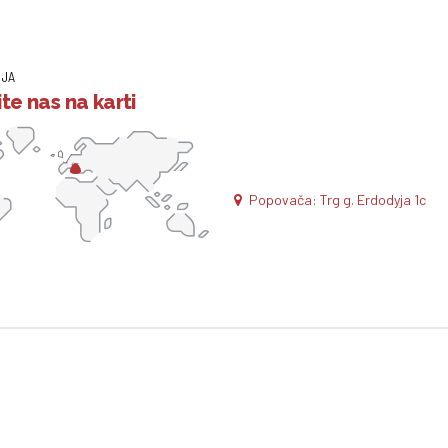
IJA
te nas na karti
Popovača: Trg g. Erdodyja 1c