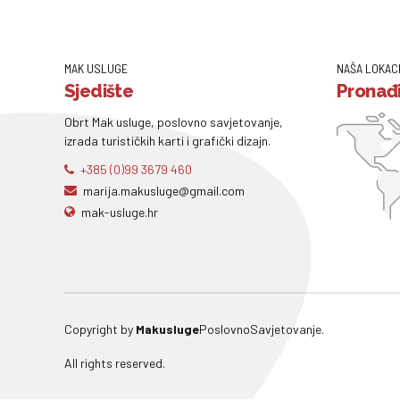
MAK USLUGE
NAŠA LOKAC
Sjedište
Pronađi
Obrt Mak usluge, poslovno savjetovanje,
izrada turističkih karti i grafički dizajn.
+385 (0)99 3679 460
marija.makusluge@gmail.com
mak-usluge.hr
Copyright by
Makusluge
PoslovnoSavjetovanje.
All rights reserved.