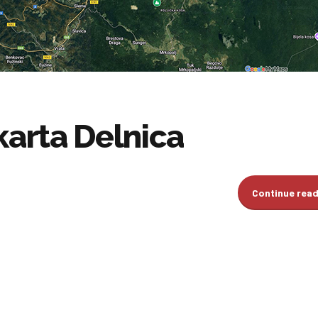
karta Delnica
Continue rea