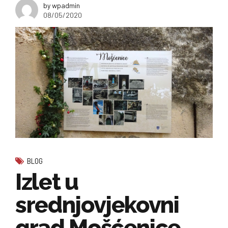
by wpadmin
08/05/2020
BLOG
Izlet u
srednjovjekovni
grad Mošćenice