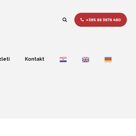
+385 99 3679 460
zleti
Kontakt