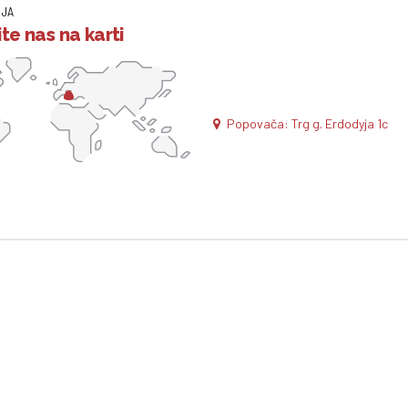
IJA
te nas na karti
Popovača: Trg g. Erdodyja 1c