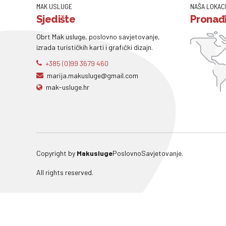
MAK USLUGE
NAŠA LOKAC
Sjedište
Pronađi
Obrt Mak usluge, poslovno savjetovanje,
izrada turističkih karti i grafički dizajn.
+385 (0)99 3679 460
marija.makusluge@gmail.com
mak-usluge.hr
Copyright by
Makusluge
PoslovnoSavjetovanje.
All rights reserved.