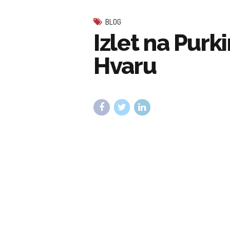
BLOG
Izlet na Purk
Hvaru