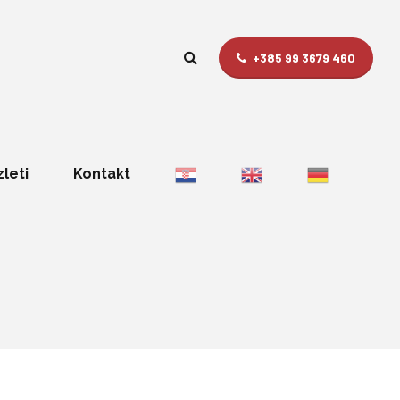
+385 99 3679 460
zleti
Kontakt