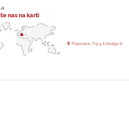
IJA
te nas na karti
Popovača: Trg g. Erdodyja 1c