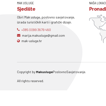
MAK USLUGE
NAŠA LOKAC
Sjedište
Pronađi
Obrt Mak usluge, poslovno savjetovanje,
izrada turističkih karti i grafički dizajn.
+385 (0)99 3679 460
marija.makusluge@gmail.com
mak-usluge.hr
Copyright by
Makusluge
PoslovnoSavjetovanje.
All rights reserved.