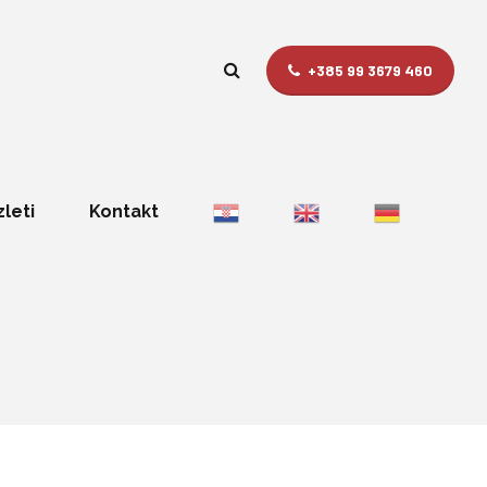
+385 99 3679 460
zleti
Kontakt