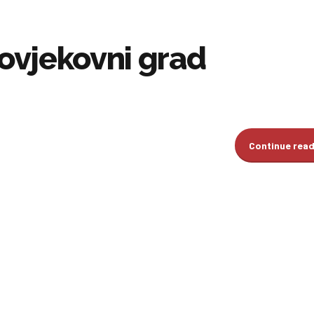
jovjekovni grad
Continue rea