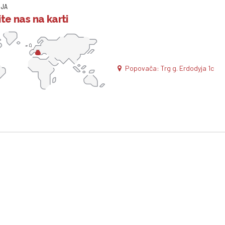
IJA
te nas na karti
Popovača: Trg g. Erdodyja 1c