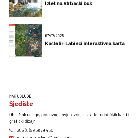
Izlet na Štrbački buk
07/07/2025
Kaštelir-Labinci interaktivna karta
MAK USLUGE
Sjedište
Obrt Mak usluge, poslovno savjetovanje, izrada turističkih karti i
grafički dizajn.
+385 (0)99 3679 460
marija.makusluge@gmail.com