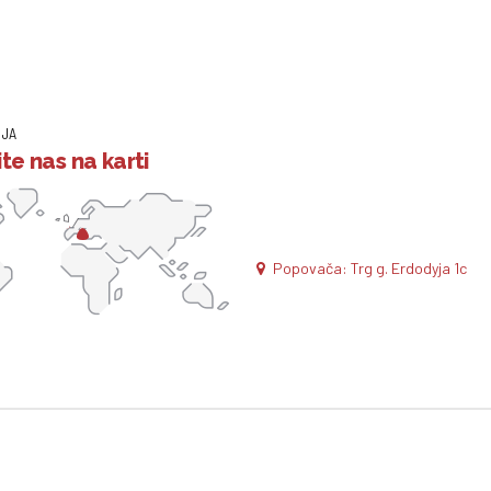
IJA
te nas na karti
Popovača: Trg g. Erdodyja 1c