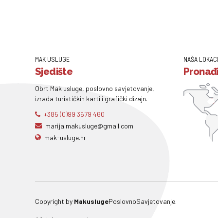
MAK USLUGE
NAŠA LOKAC
Sjedište
Pronađi
Obrt Mak usluge, poslovno savjetovanje,
izrada turističkih karti i grafički dizajn.
+385 (0)99 3679 460
marija.makusluge@gmail.com
mak-usluge.hr
Copyright by
Makusluge
PoslovnoSavjetovanje.