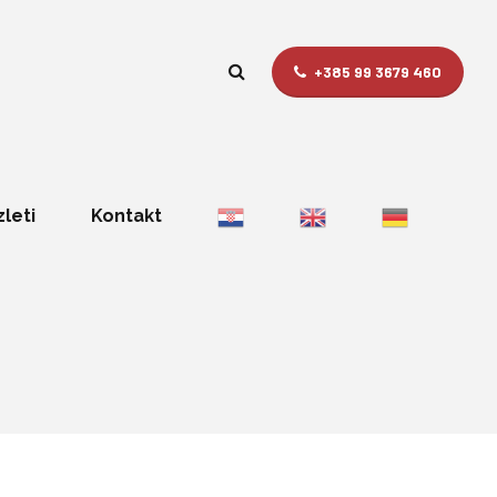
+385 99 3679 460
zleti
Kontakt