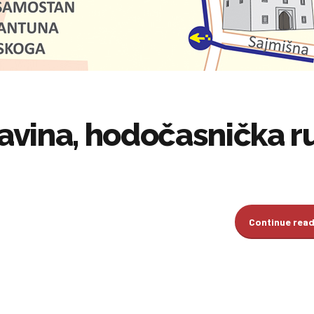
vina, hodočasnička r
Continue rea