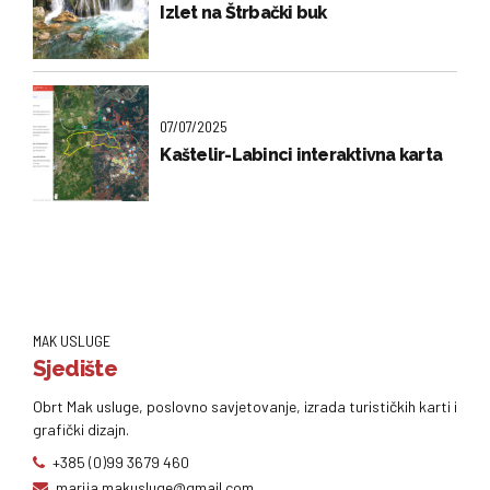
Izlet na Štrbački buk
07/07/2025
Kaštelir-Labinci interaktivna karta
MAK USLUGE
Sjedište
Obrt Mak usluge, poslovno savjetovanje, izrada turističkih karti i
grafički dizajn.
+385 (0)99 3679 460
marija.makusluge@gmail.com