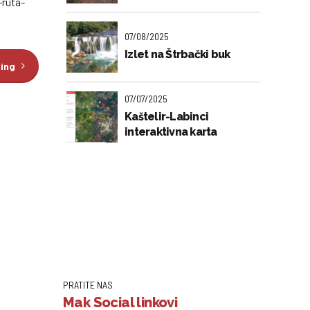
-ruta-
07/08/2025
Izlet na Štrbački buk
ding
07/07/2025
Kaštelir-Labinci
interaktivna karta
PRATITE NAS
Mak Social linkovi