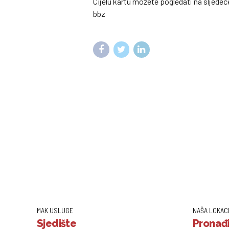
Cijelu kartu možete pogledati na sljede
bbz
MAK USLUGE
NAŠA LOKAC
Sjedište
Pronađi