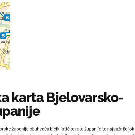
ka karta Bjelovarsko-
upanije
orske županije obuhvaća biciklističke rute županije te najvažnije loka