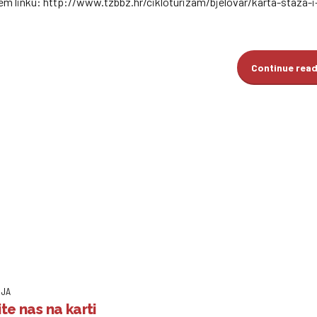
ćem linku: http://www.tzbbz.hr/cikloturizam/bjelovar/karta-staza-i
Continue rea
IJA
te nas na karti