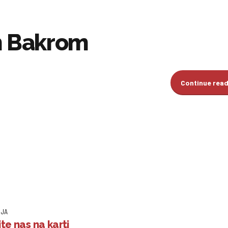
m Bakrom
Continue rea
IJA
te nas na karti