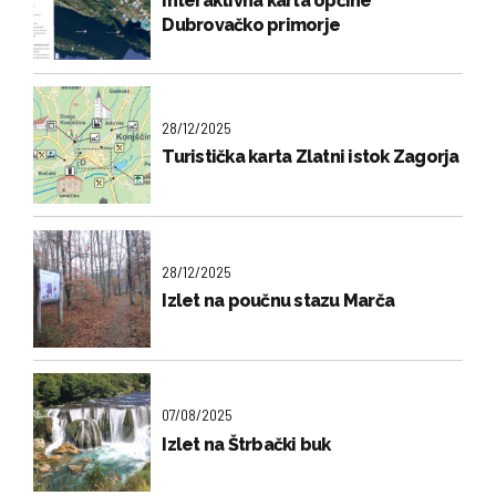
Interaktivna karta općine
Dubrovačko primorje
28/12/2025
Turistička karta Zlatni istok Zagorja
28/12/2025
Izlet na poučnu stazu Marča
07/08/2025
Izlet na Štrbački buk