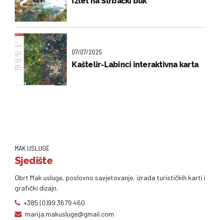
Izlet na Štrbački buk
07/07/2025
Kaštelir-Labinci interaktivna karta
MAK USLUGE
Sjedište
Obrt Mak usluge, poslovno savjetovanje, izrada turističkih karti i
grafički dizajn.
+385 (0)99 3679 460
marija.makusluge@gmail.com