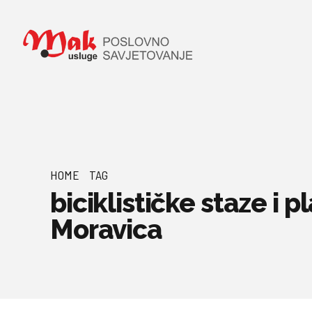
HOME
TAG
biciklističke staze i 
Moravica