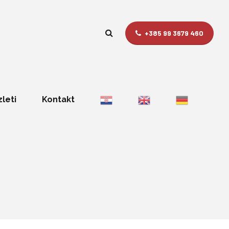
+385 99 3679 460
zleti
Kontakt