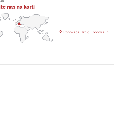
IJA
te nas na karti
Popovača: Trg g. Erdodyja 1c