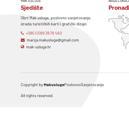
MAK USLUGE
NAŠA LOKAC
Sjedište
Pronađi
Obrt Mak usluge, poslovno savjetovanje,
izrada turističkih karti i grafički dizajn.
+385 (0)99 3679 460
marija.makusluge@gmail.com
mak-usluge.hr
Copyright by
Makusluge
PoslovnoSavjetovanje.
All rights reserved.